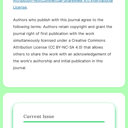
Attribution-NonCommercial-ShareAlike 4.0 International
License
.
Authors who publish with this journal agree to the
following terms: Authors retain copyright and grant the
journal right of first publication with the work
simultaneously licensed under a Creative Commons
Attribution License (CC BY-NC-SA 4.0) that allows
others to share the work with an acknowledgement of
the work's authorship and initial publication in this
journal.
Current Issue