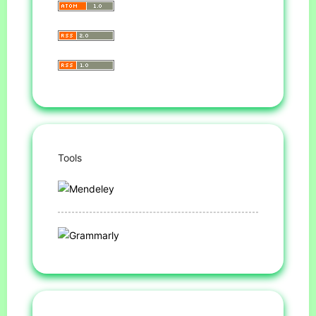
Tools