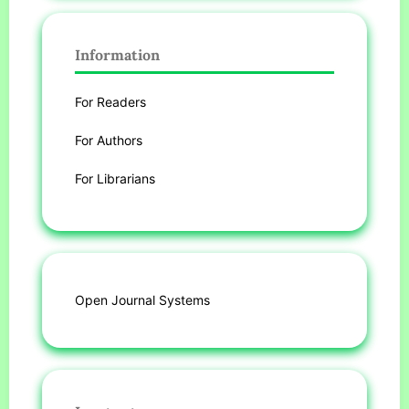
Information
For Readers
For Authors
For Librarians
Open Journal Systems