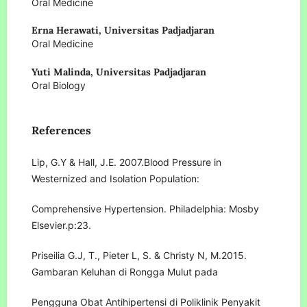
Oral Medicine
Erna Herawati,
Universitas Padjadjaran
Oral Medicine
Yuti Malinda,
Universitas Padjadjaran
Oral Biology
References
Lip, G.Y & Hall, J.E. 2007.Blood Pressure in
Westernized and Isolation Population:
Comprehensive Hypertension. Philadelphia: Mosby
Elsevier.p:23.
Priseilia G.J, T., Pieter L, S. & Christy N, M.2015.
Gambaran Keluhan di Rongga Mulut pada
Pengguna Obat Antihipertensi di Poliklinik Penyakit