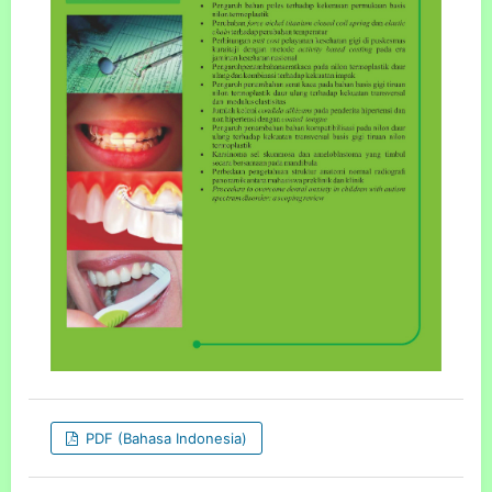
PDF (Bahasa Indonesia)