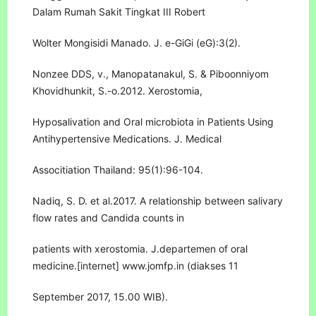
Dalam Rumah Sakit Tingkat III Robert
Wolter Mongisidi Manado. J. e-GiGi (eG):3(2).
Nonzee DDS, v., Manopatanakul, S. & Piboonniyom
Khovidhunkit, S.-o.2012. Xerostomia,
Hyposalivation and Oral microbiota in Patients Using
Antihypertensive Medications. J. Medical
Associtiation Thailand: 95(1):96-104.
Nadiq, S. D. et al.2017. A relationship between salivary
flow rates and Candida counts in
patients with xerostomia. J.departemen of oral
medicine.[internet] www.jomfp.in (diakses 11
September 2017, 15.00 WIB).